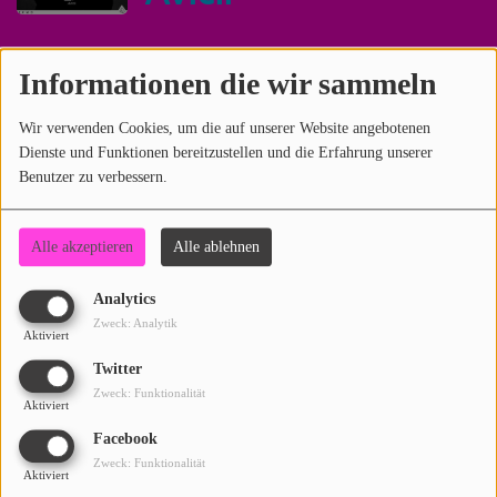
ARTISTS
PLAYLIST
Informationen die wir sammeln
That's What I Like
PLAYED TRACKS
Wir verwenden Cookies, um die auf unserer Website angebotenen
Bruno Mars
Dienste und Funktionen bereitzustellen und die Erfahrung unserer
Benutzer zu verbessern.
Medias
PHOTOS
Alle akzeptieren
Alle ablehnen
Shape Of You
PODCASTS
Analytics
Ed Sheeran
Zweck: Analytik
VIDEOS
Aktiviert
Twitter
Zweck: Funktionalität
Participate
Aktiviert
1
2
3
Facebook
DEDICATIONS
Zweck: Funktionalität
Aktiviert
CONTESTS